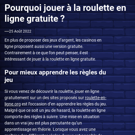
Pourquoi jouer à la roulette en
ligne gratuite ?
25 Août 2022
En plus de proposer des jeux d’argent, les casinos en
ligne proposent aussi une version gratuite.
Contrairement à ce que l’on peut penser, il est
intéressant de jouer à la roulette en ligne gratuite.
Pour mieux apprendre les règles du
jeu
Si vous venez de découvrir la roulette, jouer en ligne
gratuitement sur un des sites proposés sur
roulette-en-
ligne.org
est l’occasion d’en apprendre les règles du jeu.
Malgré que ce soit un jeu de hasard, la roulette en ligne
comporte des règles à suivre. Une mise en situation
dans un vrai jeu est plus percutante qu’un
apprentissage en théorie. Lorsque vous avez une